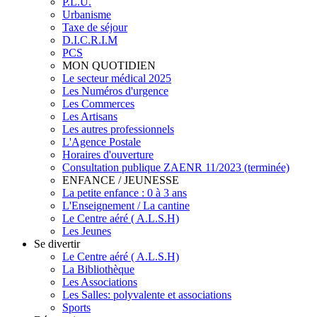
P.L.U.
Urbanisme
Taxe de séjour
D.I.C.R.I.M
PCS
MON QUOTIDIEN
Le secteur médical 2025
Les Numéros d'urgence
Les Commerces
Les Artisans
Les autres professionnels
L'Agence Postale
Horaires d'ouverture
Consultation publique ZAENR 11/2023 (terminée)
ENFANCE / JEUNESSE
La petite enfance : 0 à 3 ans
L'Enseignement / La cantine
Le Centre aéré ( A.L.S.H)
Les Jeunes
Se divertir
Le Centre aéré ( A.L.S.H)
La Bibliothèque
Les Associations
Les Salles: polyvalente et associations
Sports