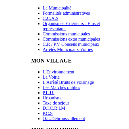
La Municipalité
Formalités administratives
C.C.A.S
Organismes Extérieurs - Elus et
représentants
Commissions municipales
Commissions extra municipales
C.R / P.V Conseils municipaux
Arrêtés Municipaux Voiries
MON VILLAGE
L'Environnement
La Voirie
L'Arrêté Bruits de voisinage
Les Marchés publics
P.L.U.
Urbanisme
Taxe de séjour
D.I.C.R.I.M
P.C.S
O.L.Débroussaillement