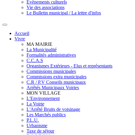
Evènements culturels
Vie des associations
Le Bulletin municipal / La lettre d'infos
Accueil
Vivre
MA MAIRIE
La Municipalité
Formalités administratives
C.C.A.S
Organismes Extérieurs - Elus et représentants
Commissions municipales
Commissions extra municipales
C.R / P.V Conseils municipaux
Arrêtés Municipaux Voiries
MON VILLAGE
L'Environnement
La Voirie
L'Arrêté Bruits de voisinage
Les Marchés publics
P.L.U.
Urbanisme
Taxe de séjour