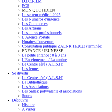
D.I.C.R.I.M
PCS
MON QUOTIDIEN
Le secteur médical 2025
Les Numéros d'urgence
Les Commerces
Les Artisans
Les autres professionnels
L'Agence Postale
Horaires d'ouverture
Consultation publique ZAENR 11/2023 (terminée)
ENFANCE / JEUNESSE
La petite enfance : 0 à 3 ans
L'Enseignement / La cantine
Le Centre aéré ( A.L.S.H)
Les Jeunes
Se divertir
Le Centre aéré ( A.L.S.H)
La Bibliothèque
Les Associations
Les Salles: polyvalente et associations
Sports
Découvrir
Histoire
A visiter