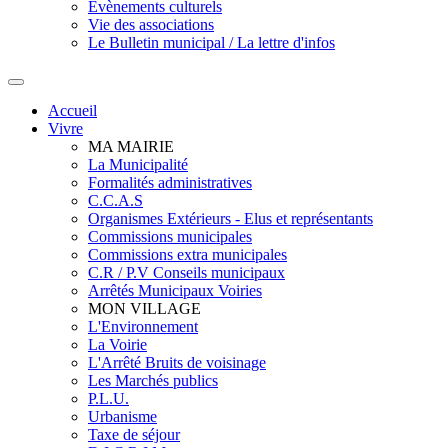
Evènements culturels
Vie des associations
Le Bulletin municipal / La lettre d'infos
Accueil
Vivre
MA MAIRIE
La Municipalité
Formalités administratives
C.C.A.S
Organismes Extérieurs - Elus et représentants
Commissions municipales
Commissions extra municipales
C.R / P.V Conseils municipaux
Arrêtés Municipaux Voiries
MON VILLAGE
L'Environnement
La Voirie
L'Arrêté Bruits de voisinage
Les Marchés publics
P.L.U.
Urbanisme
Taxe de séjour