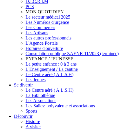
D.I.C.R.I.M
PCS
MON QUOTIDIEN
Le secteur médical 2025
Les Numéros d'urgence
Les Commerces
Les Artisans
Les autres professionnels
L'Agence Postale
Horaires d'ouverture
Consultation publique ZAENR 11/2023 (terminée)
ENFANCE / JEUNESSE
La petite enfance : 0 à 3 ans
L'Enseignement / La cantine
Le Centre aéré ( A.L.S.H)
Les Jeunes
Se divertir
Le Centre aéré ( A.L.S.H)
La Bibliothèque
Les Associations
Les Salles: polyvalente et associations
Sports
Découvrir
Histoire
A visiter