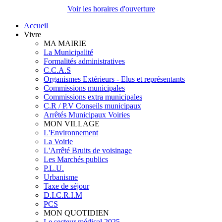
Voir les horaires d'ouverture
Accueil
Vivre
MA MAIRIE
La Municipalité
Formalités administratives
C.C.A.S
Organismes Extérieurs - Elus et représentants
Commissions municipales
Commissions extra municipales
C.R / P.V Conseils municipaux
Arrêtés Municipaux Voiries
MON VILLAGE
L'Environnement
La Voirie
L'Arrêté Bruits de voisinage
Les Marchés publics
P.L.U.
Urbanisme
Taxe de séjour
D.I.C.R.I.M
PCS
MON QUOTIDIEN
Le secteur médical 2025