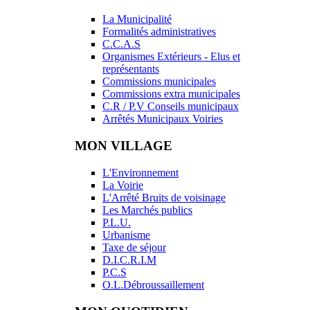
La Municipalité
Formalités administratives
C.C.A.S
Organismes Extérieurs - Elus et
représentants
Commissions municipales
Commissions extra municipales
C.R / P.V Conseils municipaux
Arrêtés Municipaux Voiries
MON VILLAGE
L'Environnement
La Voirie
L'Arrêté Bruits de voisinage
Les Marchés publics
P.L.U.
Urbanisme
Taxe de séjour
D.I.C.R.I.M
P.C.S
O.L.Débroussaillement