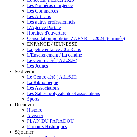
Les Numéros d'urgence
Les Commerces
Les Artisans
Les autres professionnels
L'Agence Postale
Horaires d'ouverture
Consultation publique ZAENR 11/2023 (terminée)
ENFANCE / JEUNESSE
La petite enfance : 0 à 3 ans
L'Enseignement / La cantine
Le Centre aéré ( A.L.S.H)
Les Jeunes
Se divertir
Le Centre aéré ( A.L.S.H)
La Bibliothèque
Les Associations
Les Salles: polyvalente et associations
Sports
Découvrir
Histoire
A visiter
PLAN DU PARADOU
Parcours Historiques
Séjourner