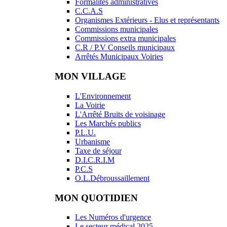
Formalités administratives
C.C.A.S
Organismes Extérieurs - Elus et représentants
Commissions municipales
Commissions extra municipales
C.R / P.V Conseils municipaux
Arrêtés Municipaux Voiries
MON VILLAGE
L'Environnement
La Voirie
L'Arrêté Bruits de voisinage
Les Marchés publics
P.L.U.
Urbanisme
Taxe de séjour
D.I.C.R.I.M
P.C.S
O.L.Débroussaillement
MON QUOTIDIEN
Les Numéros d'urgence
Le secteur médical 2025