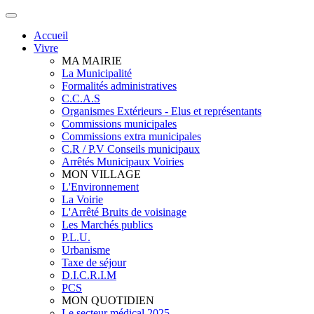
Accueil
Vivre
MA MAIRIE
La Municipalité
Formalités administratives
C.C.A.S
Organismes Extérieurs - Elus et représentants
Commissions municipales
Commissions extra municipales
C.R / P.V Conseils municipaux
Arrêtés Municipaux Voiries
MON VILLAGE
L'Environnement
La Voirie
L'Arrêté Bruits de voisinage
Les Marchés publics
P.L.U.
Urbanisme
Taxe de séjour
D.I.C.R.I.M
PCS
MON QUOTIDIEN
Le secteur médical 2025