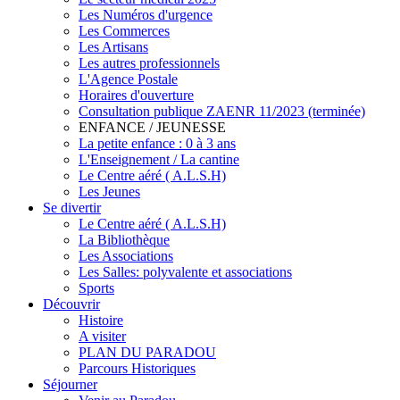
Les Numéros d'urgence
Les Commerces
Les Artisans
Les autres professionnels
L'Agence Postale
Horaires d'ouverture
Consultation publique ZAENR 11/2023 (terminée)
ENFANCE / JEUNESSE
La petite enfance : 0 à 3 ans
L'Enseignement / La cantine
Le Centre aéré ( A.L.S.H)
Les Jeunes
Se divertir
Le Centre aéré ( A.L.S.H)
La Bibliothèque
Les Associations
Les Salles: polyvalente et associations
Sports
Découvrir
Histoire
A visiter
PLAN DU PARADOU
Parcours Historiques
Séjourner