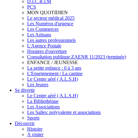
D.I.C.R.I.M
PCS
MON QUOTIDIEN
Le secteur médical 2025
Les Numéros d'urgence
Les Commerces
Les Artisans
Les autres professionnels
L'Agence Postale
Horaires d'ouverture
Consultation publique ZAENR 11/2023 (terminée)
ENFANCE / JEUNESSE
La petite enfance : 0 à 3 ans
L'Enseignement / La cantine
Le Centre aéré ( A.L.S.H)
Les Jeunes
Se divertir
Le Centre aéré ( A.L.S.H)
La Bibliothèque
Les Associations
Les Salles: polyvalente et associations
Sports
Découvrir
Histoire
A visiter