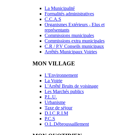
La Municipalité
Formalités administratives
C.C.A.S
Organismes Extérieurs - Elus et
représentants
Commissions municipales
Commissions extra municipales
C.R / P.V Conseils municipaux
Arrêtés Municipaux Voiries
MON VILLAGE
L'Environnement
La Voirie
L'Arrêté Bruits de voisinage
Les Marchés publics
P.L.U.
Urbanisme
Taxe de séjour
D.I.C.R.I.M
P.C.S
O.L.Débroussaillement