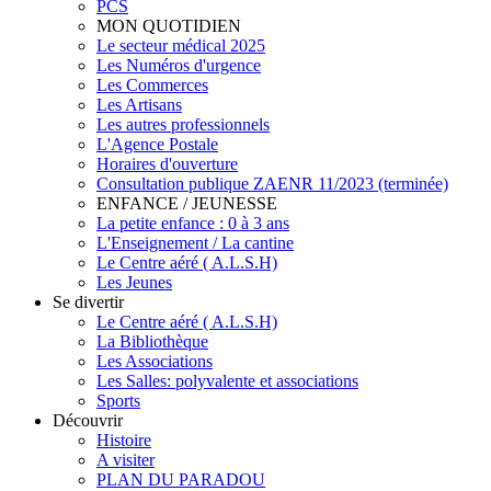
PCS
MON QUOTIDIEN
Le secteur médical 2025
Les Numéros d'urgence
Les Commerces
Les Artisans
Les autres professionnels
L'Agence Postale
Horaires d'ouverture
Consultation publique ZAENR 11/2023 (terminée)
ENFANCE / JEUNESSE
La petite enfance : 0 à 3 ans
L'Enseignement / La cantine
Le Centre aéré ( A.L.S.H)
Les Jeunes
Se divertir
Le Centre aéré ( A.L.S.H)
La Bibliothèque
Les Associations
Les Salles: polyvalente et associations
Sports
Découvrir
Histoire
A visiter
PLAN DU PARADOU