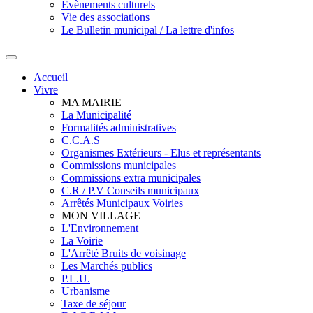
Evènements culturels
Vie des associations
Le Bulletin municipal / La lettre d'infos
Accueil
Vivre
MA MAIRIE
La Municipalité
Formalités administratives
C.C.A.S
Organismes Extérieurs - Elus et représentants
Commissions municipales
Commissions extra municipales
C.R / P.V Conseils municipaux
Arrêtés Municipaux Voiries
MON VILLAGE
L'Environnement
La Voirie
L'Arrêté Bruits de voisinage
Les Marchés publics
P.L.U.
Urbanisme
Taxe de séjour