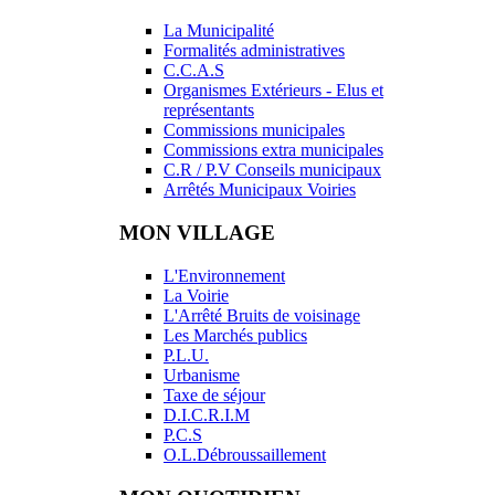
La Municipalité
Formalités administratives
C.C.A.S
Organismes Extérieurs - Elus et
représentants
Commissions municipales
Commissions extra municipales
C.R / P.V Conseils municipaux
Arrêtés Municipaux Voiries
MON VILLAGE
L'Environnement
La Voirie
L'Arrêté Bruits de voisinage
Les Marchés publics
P.L.U.
Urbanisme
Taxe de séjour
D.I.C.R.I.M
P.C.S
O.L.Débroussaillement