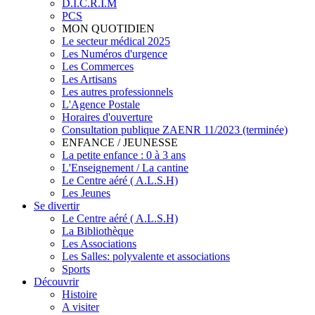
D.I.C.R.I.M
PCS
MON QUOTIDIEN
Le secteur médical 2025
Les Numéros d'urgence
Les Commerces
Les Artisans
Les autres professionnels
L'Agence Postale
Horaires d'ouverture
Consultation publique ZAENR 11/2023 (terminée)
ENFANCE / JEUNESSE
La petite enfance : 0 à 3 ans
L'Enseignement / La cantine
Le Centre aéré ( A.L.S.H)
Les Jeunes
Se divertir
Le Centre aéré ( A.L.S.H)
La Bibliothèque
Les Associations
Les Salles: polyvalente et associations
Sports
Découvrir
Histoire
A visiter