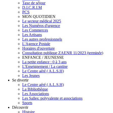
Taxe de séjour
D.I.C.R.I.M
PCS
MON QUOTIDIEN
Le secteur médical 2025
Les Numéros d'urgence
Les Commerces
Les Artisans
Les autres professionnels
L'Agence Postale
Horaires d'ouverture
Consultation publique ZAENR 11/2023 (terminée)
ENFANCE / JEUNESSE
La petite enfance : 0 à 3 ans
L'Enseignement / La cantine
Le Centre aéré ( A.L.S.H)
Les Jeunes
Se divertir
Le Centre aéré ( A.L.S.H)
La Bibliothèque
Les Associations
Les Salles: polyvalente et associations
Sports
Découvrir
Histoire