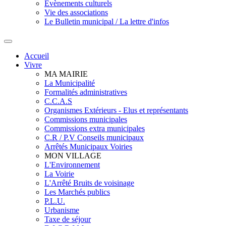
Evènements culturels
Vie des associations
Le Bulletin municipal / La lettre d'infos
Accueil
Vivre
MA MAIRIE
La Municipalité
Formalités administratives
C.C.A.S
Organismes Extérieurs - Elus et représentants
Commissions municipales
Commissions extra municipales
C.R / P.V Conseils municipaux
Arrêtés Municipaux Voiries
MON VILLAGE
L'Environnement
La Voirie
L'Arrêté Bruits de voisinage
Les Marchés publics
P.L.U.
Urbanisme
Taxe de séjour