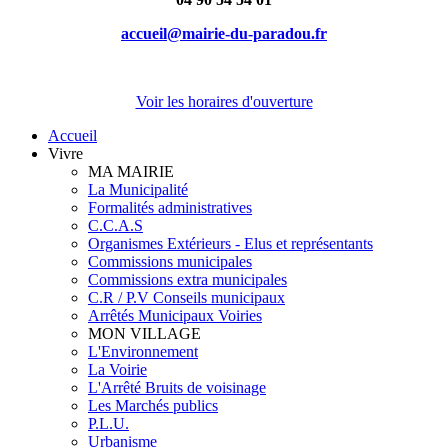
accueil@mairie-du-paradou.fr
Voir les horaires d'ouverture
Accueil
Vivre
MA MAIRIE
La Municipalité
Formalités administratives
C.C.A.S
Organismes Extérieurs - Elus et représentants
Commissions municipales
Commissions extra municipales
C.R / P.V Conseils municipaux
Arrêtés Municipaux Voiries
MON VILLAGE
L'Environnement
La Voirie
L'Arrêté Bruits de voisinage
Les Marchés publics
P.L.U.
Urbanisme