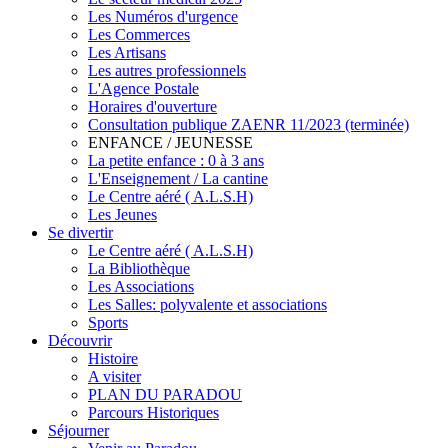
Les Numéros d'urgence
Les Commerces
Les Artisans
Les autres professionnels
L'Agence Postale
Horaires d'ouverture
Consultation publique ZAENR 11/2023 (terminée)
ENFANCE / JEUNESSE
La petite enfance : 0 à 3 ans
L'Enseignement / La cantine
Le Centre aéré ( A.L.S.H)
Les Jeunes
Se divertir
Le Centre aéré ( A.L.S.H)
La Bibliothèque
Les Associations
Les Salles: polyvalente et associations
Sports
Découvrir
Histoire
A visiter
PLAN DU PARADOU
Parcours Historiques
Séjourner