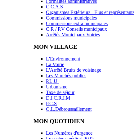
Formalités administratives
C.C.A.S
Organismes Extérieurs - Elus et représentants
Commissions municipales
Commissions extra municipales
C.R / P.V Conseils municipaux
Arrêtés Municipaux Voiries
MON VILLAGE
L'Environnement
La Voirie
L'Arrêté Bruits de voisinage
Les Marchés publics
P.L.U.
Urbanisme
Taxe de séjour
D.I.C.R.I.M
P.C.S
O.L.Débroussaillement
MON QUOTIDIEN
Les Numéros d'urgence
Le secteur médical 2025