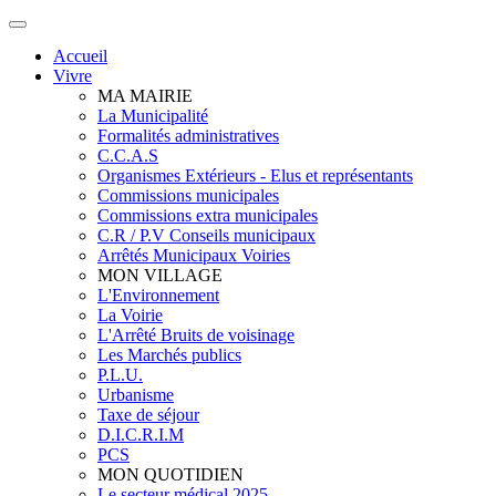
Accueil
Vivre
MA MAIRIE
La Municipalité
Formalités administratives
C.C.A.S
Organismes Extérieurs - Elus et représentants
Commissions municipales
Commissions extra municipales
C.R / P.V Conseils municipaux
Arrêtés Municipaux Voiries
MON VILLAGE
L'Environnement
La Voirie
L'Arrêté Bruits de voisinage
Les Marchés publics
P.L.U.
Urbanisme
Taxe de séjour
D.I.C.R.I.M
PCS
MON QUOTIDIEN
Le secteur médical 2025