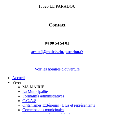
13520 LE PARADOU
Contact
04 90 54 54 01
accueil@mairie-du-paradou.fr
Voir les horaires d'ouverture
Accueil
Vivre
MA MAIRIE
La Municipalité
Formalités administratives
C.C.A.S
Organismes Extérieurs - Elus et représentants
Commissions municipales