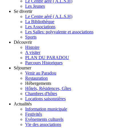
Le Centre aéré ( A.L.S.H)
Les Jeunes
Se divertir
Le Centre aéré ( A.L.S.H)
La Bibliothèque
Les Associations
Les Salles: polyvalente et associations
Sports
Découvrir
Histoire
A visiter
PLAN DU PARADOU
Parcours Historiques
Séjourner
Venir au Paradou
Restauration
Hébergements
Hôtels, Résidences, Gîtes
Chambres d'hôtes
Locations saisonnières
Actualités
Information municipale
Festivités
Evènements culturels
Vie des associations