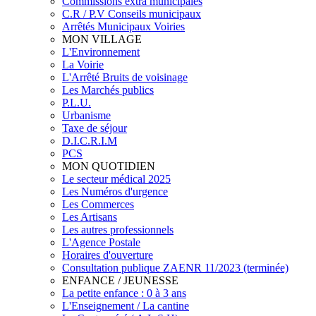
Commissions extra municipales
C.R / P.V Conseils municipaux
Arrêtés Municipaux Voiries
MON VILLAGE
L'Environnement
La Voirie
L'Arrêté Bruits de voisinage
Les Marchés publics
P.L.U.
Urbanisme
Taxe de séjour
D.I.C.R.I.M
PCS
MON QUOTIDIEN
Le secteur médical 2025
Les Numéros d'urgence
Les Commerces
Les Artisans
Les autres professionnels
L'Agence Postale
Horaires d'ouverture
Consultation publique ZAENR 11/2023 (terminée)
ENFANCE / JEUNESSE
La petite enfance : 0 à 3 ans
L'Enseignement / La cantine