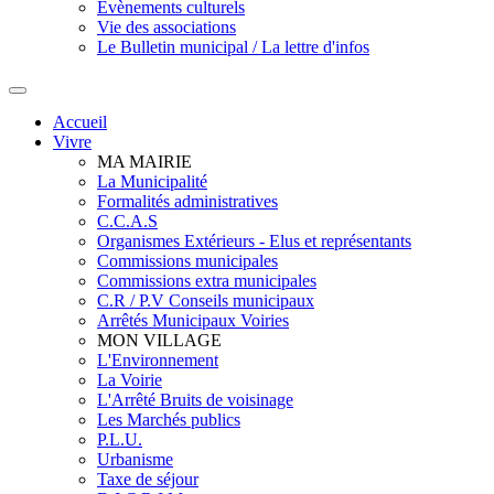
Evènements culturels
Vie des associations
Le Bulletin municipal / La lettre d'infos
Accueil
Vivre
MA MAIRIE
La Municipalité
Formalités administratives
C.C.A.S
Organismes Extérieurs - Elus et représentants
Commissions municipales
Commissions extra municipales
C.R / P.V Conseils municipaux
Arrêtés Municipaux Voiries
MON VILLAGE
L'Environnement
La Voirie
L'Arrêté Bruits de voisinage
Les Marchés publics
P.L.U.
Urbanisme
Taxe de séjour