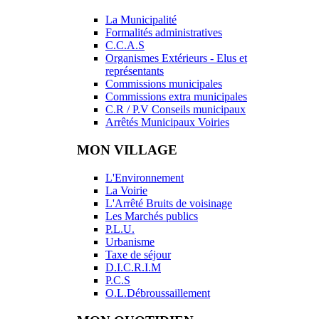
La Municipalité
Formalités administratives
C.C.A.S
Organismes Extérieurs - Elus et
représentants
Commissions municipales
Commissions extra municipales
C.R / P.V Conseils municipaux
Arrêtés Municipaux Voiries
MON VILLAGE
L'Environnement
La Voirie
L'Arrêté Bruits de voisinage
Les Marchés publics
P.L.U.
Urbanisme
Taxe de séjour
D.I.C.R.I.M
P.C.S
O.L.Débroussaillement