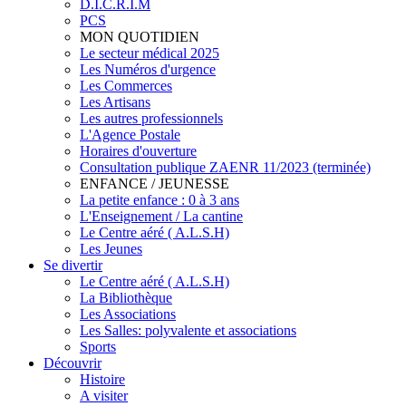
D.I.C.R.I.M
PCS
MON QUOTIDIEN
Le secteur médical 2025
Les Numéros d'urgence
Les Commerces
Les Artisans
Les autres professionnels
L'Agence Postale
Horaires d'ouverture
Consultation publique ZAENR 11/2023 (terminée)
ENFANCE / JEUNESSE
La petite enfance : 0 à 3 ans
L'Enseignement / La cantine
Le Centre aéré ( A.L.S.H)
Les Jeunes
Se divertir
Le Centre aéré ( A.L.S.H)
La Bibliothèque
Les Associations
Les Salles: polyvalente et associations
Sports
Découvrir
Histoire
A visiter