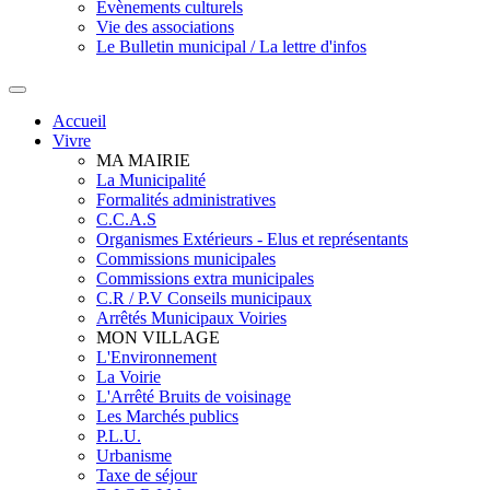
Evènements culturels
Vie des associations
Le Bulletin municipal / La lettre d'infos
Accueil
Vivre
MA MAIRIE
La Municipalité
Formalités administratives
C.C.A.S
Organismes Extérieurs - Elus et représentants
Commissions municipales
Commissions extra municipales
C.R / P.V Conseils municipaux
Arrêtés Municipaux Voiries
MON VILLAGE
L'Environnement
La Voirie
L'Arrêté Bruits de voisinage
Les Marchés publics
P.L.U.
Urbanisme
Taxe de séjour