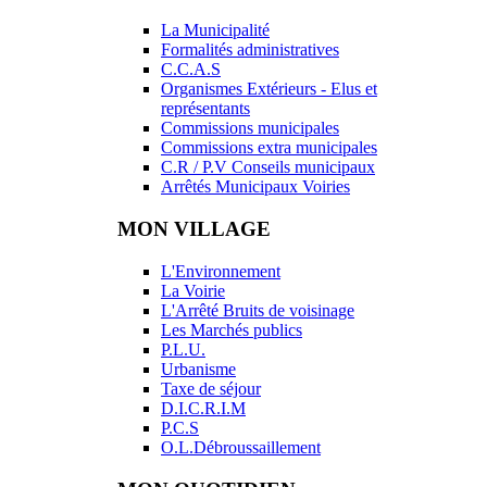
La Municipalité
Formalités administratives
C.C.A.S
Organismes Extérieurs - Elus et
représentants
Commissions municipales
Commissions extra municipales
C.R / P.V Conseils municipaux
Arrêtés Municipaux Voiries
MON VILLAGE
L'Environnement
La Voirie
L'Arrêté Bruits de voisinage
Les Marchés publics
P.L.U.
Urbanisme
Taxe de séjour
D.I.C.R.I.M
P.C.S
O.L.Débroussaillement