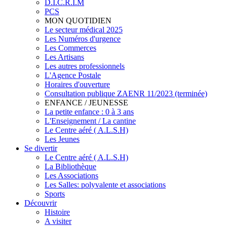
D.I.C.R.I.M
PCS
MON QUOTIDIEN
Le secteur médical 2025
Les Numéros d'urgence
Les Commerces
Les Artisans
Les autres professionnels
L'Agence Postale
Horaires d'ouverture
Consultation publique ZAENR 11/2023 (terminée)
ENFANCE / JEUNESSE
La petite enfance : 0 à 3 ans
L'Enseignement / La cantine
Le Centre aéré ( A.L.S.H)
Les Jeunes
Se divertir
Le Centre aéré ( A.L.S.H)
La Bibliothèque
Les Associations
Les Salles: polyvalente et associations
Sports
Découvrir
Histoire
A visiter