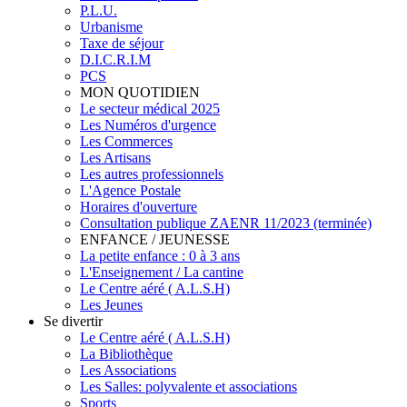
P.L.U.
Urbanisme
Taxe de séjour
D.I.C.R.I.M
PCS
MON QUOTIDIEN
Le secteur médical 2025
Les Numéros d'urgence
Les Commerces
Les Artisans
Les autres professionnels
L'Agence Postale
Horaires d'ouverture
Consultation publique ZAENR 11/2023 (terminée)
ENFANCE / JEUNESSE
La petite enfance : 0 à 3 ans
L'Enseignement / La cantine
Le Centre aéré ( A.L.S.H)
Les Jeunes
Se divertir
Le Centre aéré ( A.L.S.H)
La Bibliothèque
Les Associations
Les Salles: polyvalente et associations
Sports