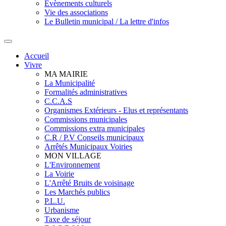
Evènements culturels
Vie des associations
Le Bulletin municipal / La lettre d'infos
Accueil
Vivre
MA MAIRIE
La Municipalité
Formalités administratives
C.C.A.S
Organismes Extérieurs - Elus et représentants
Commissions municipales
Commissions extra municipales
C.R / P.V Conseils municipaux
Arrêtés Municipaux Voiries
MON VILLAGE
L'Environnement
La Voirie
L'Arrêté Bruits de voisinage
Les Marchés publics
P.L.U.
Urbanisme
Taxe de séjour