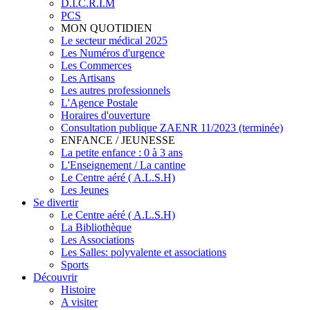
D.I.C.R.I.M
PCS
MON QUOTIDIEN
Le secteur médical 2025
Les Numéros d'urgence
Les Commerces
Les Artisans
Les autres professionnels
L'Agence Postale
Horaires d'ouverture
Consultation publique ZAENR 11/2023 (terminée)
ENFANCE / JEUNESSE
La petite enfance : 0 à 3 ans
L'Enseignement / La cantine
Le Centre aéré ( A.L.S.H)
Les Jeunes
Se divertir
Le Centre aéré ( A.L.S.H)
La Bibliothèque
Les Associations
Les Salles: polyvalente et associations
Sports
Découvrir
Histoire
A visiter