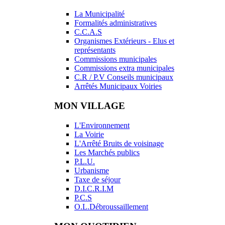
La Municipalité
Formalités administratives
C.C.A.S
Organismes Extérieurs - Elus et
représentants
Commissions municipales
Commissions extra municipales
C.R / P.V Conseils municipaux
Arrêtés Municipaux Voiries
MON VILLAGE
L'Environnement
La Voirie
L'Arrêté Bruits de voisinage
Les Marchés publics
P.L.U.
Urbanisme
Taxe de séjour
D.I.C.R.I.M
P.C.S
O.L.Débroussaillement