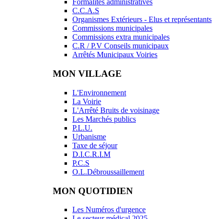
Formalités administratives
C.C.A.S
Organismes Extérieurs - Elus et représentants
Commissions municipales
Commissions extra municipales
C.R / P.V Conseils municipaux
Arrêtés Municipaux Voiries
MON VILLAGE
L'Environnement
La Voirie
L'Arrêté Bruits de voisinage
Les Marchés publics
P.L.U.
Urbanisme
Taxe de séjour
D.I.C.R.I.M
P.C.S
O.L.Débroussaillement
MON QUOTIDIEN
Les Numéros d'urgence
Le secteur médical 2025