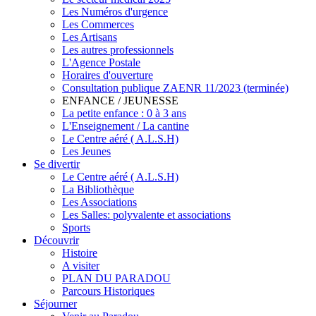
Les Numéros d'urgence
Les Commerces
Les Artisans
Les autres professionnels
L'Agence Postale
Horaires d'ouverture
Consultation publique ZAENR 11/2023 (terminée)
ENFANCE / JEUNESSE
La petite enfance : 0 à 3 ans
L'Enseignement / La cantine
Le Centre aéré ( A.L.S.H)
Les Jeunes
Se divertir
Le Centre aéré ( A.L.S.H)
La Bibliothèque
Les Associations
Les Salles: polyvalente et associations
Sports
Découvrir
Histoire
A visiter
PLAN DU PARADOU
Parcours Historiques
Séjourner