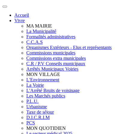
Accueil
Vivre
MA MAIRIE
La Municipalité
Formalités administratives
C.C.A.S
Organismes Extérieurs - Elus et représentants
Commissions municipales
Commissions extra municipales
C.R / P.V Conseils municipaux
Arrêtés Municipaux Voiries
MON VILLAGE
L'Environnement
La Voirie
L'Arrêté Bruits de voisinage
Les Marchés publics
P.L.U.
Urbanisme
Taxe de séjour
D.I.C.R.I.M
PCS
MON QUOTIDIEN
Le secteur médical 2025