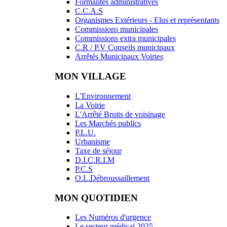
Formalités administratives
C.C.A.S
Organismes Extérieurs - Elus et représentants
Commissions municipales
Commissions extra municipales
C.R / P.V Conseils municipaux
Arrêtés Municipaux Voiries
MON VILLAGE
L'Environnement
La Voirie
L'Arrêté Bruits de voisinage
Les Marchés publics
P.L.U.
Urbanisme
Taxe de séjour
D.I.C.R.I.M
P.C.S
O.L.Débroussaillement
MON QUOTIDIEN
Les Numéros d'urgence
Le secteur médical 2025