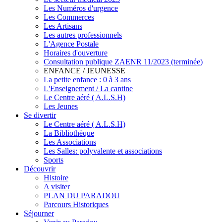
Les Numéros d'urgence
Les Commerces
Les Artisans
Les autres professionnels
L'Agence Postale
Horaires d'ouverture
Consultation publique ZAENR 11/2023 (terminée)
ENFANCE / JEUNESSE
La petite enfance : 0 à 3 ans
L'Enseignement / La cantine
Le Centre aéré ( A.L.S.H)
Les Jeunes
Se divertir
Le Centre aéré ( A.L.S.H)
La Bibliothèque
Les Associations
Les Salles: polyvalente et associations
Sports
Découvrir
Histoire
A visiter
PLAN DU PARADOU
Parcours Historiques
Séjourner