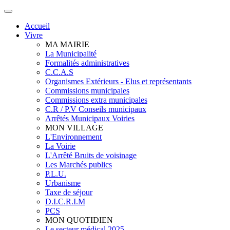
Accueil
Vivre
MA MAIRIE
La Municipalité
Formalités administratives
C.C.A.S
Organismes Extérieurs - Elus et représentants
Commissions municipales
Commissions extra municipales
C.R / P.V Conseils municipaux
Arrêtés Municipaux Voiries
MON VILLAGE
L'Environnement
La Voirie
L'Arrêté Bruits de voisinage
Les Marchés publics
P.L.U.
Urbanisme
Taxe de séjour
D.I.C.R.I.M
PCS
MON QUOTIDIEN
Le secteur médical 2025