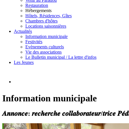
Venir au Paradou
Restauration
Hébergements
Hôtels, Résidences, Gîtes
Chambres d'hôtes
Locations saisonnières
Actualités
Information municipale
Festivités
Evènements culturels
Vie des associations
Le Bulletin municipal / La lettre d'infos
Les Jeunes
Information municipale
𝑨𝒏𝒏𝒐𝒏𝒄𝒆: 𝒓𝒆𝒄𝒉𝒆𝒓𝒄𝒉𝒆 𝒄𝒐𝒍𝒍𝒂𝒃𝒐𝒓𝒂𝒕𝒆𝒖𝒓/𝒕𝒓𝒊𝒄𝒆 𝑷𝒆́𝒅