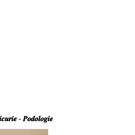
𝒊𝒄𝒖𝒓𝒊𝒆 - 𝑷𝒐𝒅𝒐𝒍𝒐𝒈𝒊𝒆