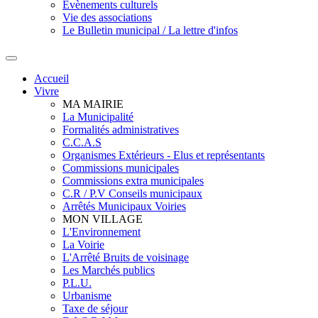
Evènements culturels
Vie des associations
Le Bulletin municipal / La lettre d'infos
Accueil
Vivre
MA MAIRIE
La Municipalité
Formalités administratives
C.C.A.S
Organismes Extérieurs - Elus et représentants
Commissions municipales
Commissions extra municipales
C.R / P.V Conseils municipaux
Arrêtés Municipaux Voiries
MON VILLAGE
L'Environnement
La Voirie
L'Arrêté Bruits de voisinage
Les Marchés publics
P.L.U.
Urbanisme
Taxe de séjour