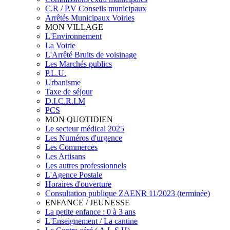
C.R / P.V Conseils municipaux
Arrêtés Municipaux Voiries
MON VILLAGE
L'Environnement
La Voirie
L'Arrêté Bruits de voisinage
Les Marchés publics
P.L.U.
Urbanisme
Taxe de séjour
D.I.C.R.I.M
PCS
MON QUOTIDIEN
Le secteur médical 2025
Les Numéros d'urgence
Les Commerces
Les Artisans
Les autres professionnels
L'Agence Postale
Horaires d'ouverture
Consultation publique ZAENR 11/2023 (terminée)
ENFANCE / JEUNESSE
La petite enfance : 0 à 3 ans
L'Enseignement / La cantine