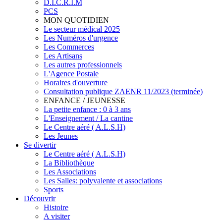
D.I.C.R.I.M
PCS
MON QUOTIDIEN
Le secteur médical 2025
Les Numéros d'urgence
Les Commerces
Les Artisans
Les autres professionnels
L'Agence Postale
Horaires d'ouverture
Consultation publique ZAENR 11/2023 (terminée)
ENFANCE / JEUNESSE
La petite enfance : 0 à 3 ans
L'Enseignement / La cantine
Le Centre aéré ( A.L.S.H)
Les Jeunes
Se divertir
Le Centre aéré ( A.L.S.H)
La Bibliothèque
Les Associations
Les Salles: polyvalente et associations
Sports
Découvrir
Histoire
A visiter