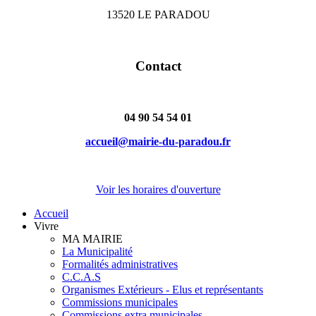
13520 LE PARADOU
Contact
04 90 54 54 01
accueil@mairie-du-paradou.fr
Voir les horaires d'ouverture
Accueil
Vivre
MA MAIRIE
La Municipalité
Formalités administratives
C.C.A.S
Organismes Extérieurs - Elus et représentants
Commissions municipales
Commissions extra municipales