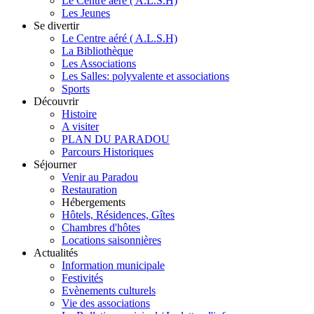
Le Centre aéré ( A.L.S.H)
Les Jeunes
Se divertir
Le Centre aéré ( A.L.S.H)
La Bibliothèque
Les Associations
Les Salles: polyvalente et associations
Sports
Découvrir
Histoire
A visiter
PLAN DU PARADOU
Parcours Historiques
Séjourner
Venir au Paradou
Restauration
Hébergements
Hôtels, Résidences, Gîtes
Chambres d'hôtes
Locations saisonnières
Actualités
Information municipale
Festivités
Evènements culturels
Vie des associations