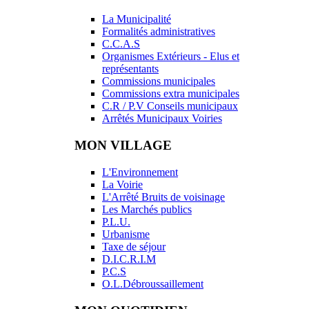
La Municipalité
Formalités administratives
C.C.A.S
Organismes Extérieurs - Elus et
représentants
Commissions municipales
Commissions extra municipales
C.R / P.V Conseils municipaux
Arrêtés Municipaux Voiries
MON VILLAGE
L'Environnement
La Voirie
L'Arrêté Bruits de voisinage
Les Marchés publics
P.L.U.
Urbanisme
Taxe de séjour
D.I.C.R.I.M
P.C.S
O.L.Débroussaillement