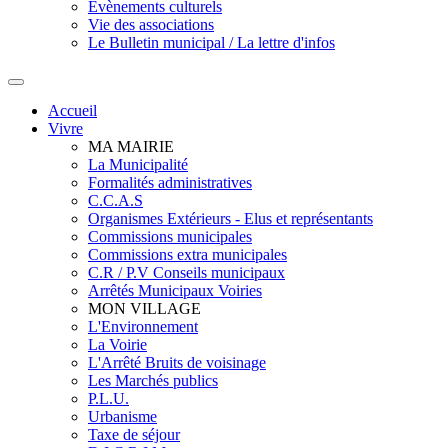
Evènements culturels
Vie des associations
Le Bulletin municipal / La lettre d'infos
Accueil
Vivre
MA MAIRIE
La Municipalité
Formalités administratives
C.C.A.S
Organismes Extérieurs - Elus et représentants
Commissions municipales
Commissions extra municipales
C.R / P.V Conseils municipaux
Arrêtés Municipaux Voiries
MON VILLAGE
L'Environnement
La Voirie
L'Arrêté Bruits de voisinage
Les Marchés publics
P.L.U.
Urbanisme
Taxe de séjour