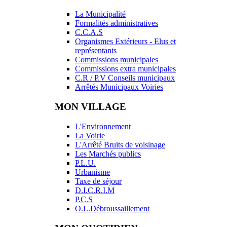
La Municipalité
Formalités administratives
C.C.A.S
Organismes Extérieurs - Elus et
représentants
Commissions municipales
Commissions extra municipales
C.R / P.V Conseils municipaux
Arrêtés Municipaux Voiries
MON VILLAGE
L'Environnement
La Voirie
L'Arrêté Bruits de voisinage
Les Marchés publics
P.L.U.
Urbanisme
Taxe de séjour
D.I.C.R.I.M
P.C.S
O.L.Débroussaillement