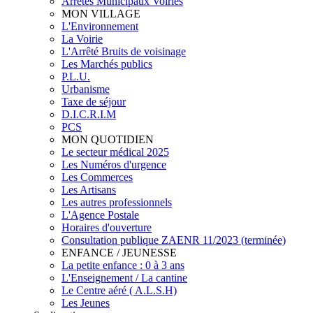
Arrêtés Municipaux Voiries
MON VILLAGE
L'Environnement
La Voirie
L'Arrêté Bruits de voisinage
Les Marchés publics
P.L.U.
Urbanisme
Taxe de séjour
D.I.C.R.I.M
PCS
MON QUOTIDIEN
Le secteur médical 2025
Les Numéros d'urgence
Les Commerces
Les Artisans
Les autres professionnels
L'Agence Postale
Horaires d'ouverture
Consultation publique ZAENR 11/2023 (terminée)
ENFANCE / JEUNESSE
La petite enfance : 0 à 3 ans
L'Enseignement / La cantine
Le Centre aéré ( A.L.S.H)
Les Jeunes