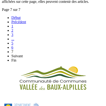
affichées sur cette page, elles peuvent contenir des articles.
Page 7 sur 7
Début
Précédent
1
2
3
...
5
6
7
Suivant
Fin