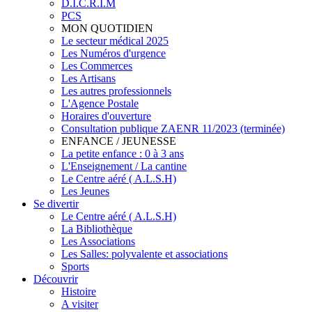
D.I.C.R.I.M
PCS
MON QUOTIDIEN
Le secteur médical 2025
Les Numéros d'urgence
Les Commerces
Les Artisans
Les autres professionnels
L'Agence Postale
Horaires d'ouverture
Consultation publique ZAENR 11/2023 (terminée)
ENFANCE / JEUNESSE
La petite enfance : 0 à 3 ans
L'Enseignement / La cantine
Le Centre aéré ( A.L.S.H)
Les Jeunes
Se divertir
Le Centre aéré ( A.L.S.H)
La Bibliothèque
Les Associations
Les Salles: polyvalente et associations
Sports
Découvrir
Histoire
A visiter